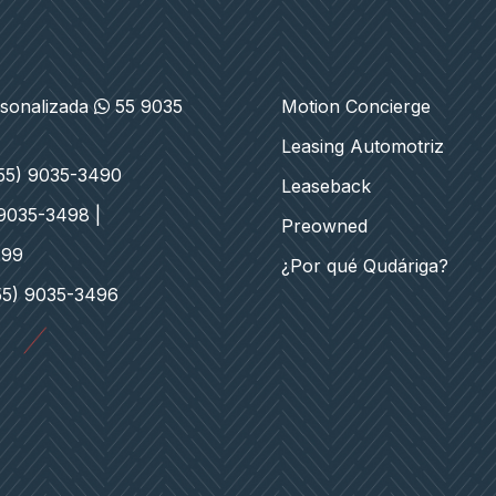
rsonalizada
55 9035
Motion Concierge
Leasing Automotriz
(55) 9035-3490
Leaseback
 9035-3498 |
Preowned
499
¿Por qué Qudáriga?
55) 9035-3496