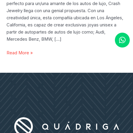
perfecto para un/una amante de los autos de lujo, Crash
Jewelry llega con una genial propuesta. Con una
creatividad única, esta compañía ubicada en Los Ángeles,
California, es capaz de crear exclusivas joyas unisex a
partir de autopartes de autos de lujo como; Audi,
Mercedes Benz, BMW, […]
Increíbles
Read More »
Joyas
Hechas
de
Autos
de
Lujo
como
Ferrari,
Rolls
Royce
o