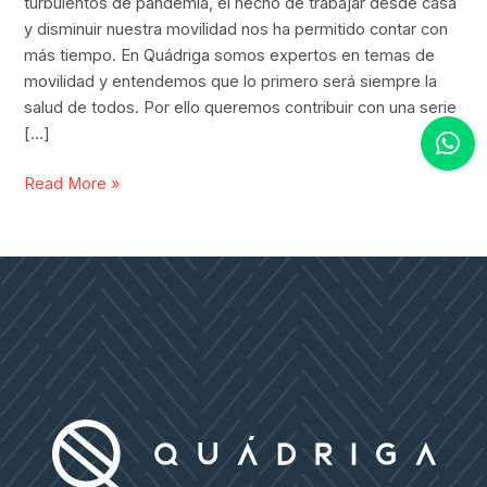
turbulentos de pandemia, el hecho de trabajar desde casa
y disminuir nuestra movilidad nos ha permitido contar con
más tiempo. En Quádriga somos expertos en temas de
movilidad y entendemos que lo primero será siempre la
salud de todos. Por ello queremos contribuir con una serie
[…]
Las
Read More »
Novelas
más
Recomendadas
para
Leer
en
el
2022