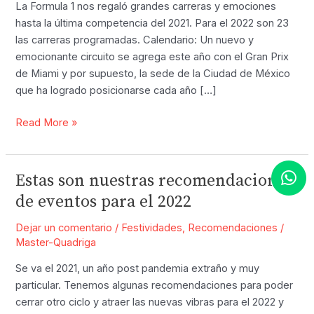
La Formula 1 nos regaló grandes carreras y emociones
hasta la última competencia del 2021. Para el 2022 son 23
las carreras programadas. Calendario: Un nuevo y
emocionante circuito se agrega este año con el Gran Prix
de Miami y por supuesto, la sede de la Ciudad de México
que ha logrado posicionarse cada año […]
23
Read More »
carreras
las
programadas
Estas son nuestras recomendaciones
para
de eventos para el 2022
este
2022
Dejar un comentario
/
Festividades
,
Recomendaciones
/
en
Master-Quadriga
la
Se va el 2021, un año post pandemia extraño y muy
Formula
particular. Tenemos algunas recomendaciones para poder
1:
cerrar otro ciclo y atraer las nuevas vibras para el 2022 y
Checa