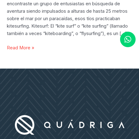
encontraste un grupo de entusiastas en búsqueda de
aventura siendo impulsados a alturas de hasta 25 metros
sobre el mar por un paracaídas, esos tíos practicaban
kitesurfing. Kitesurf: El “kite surf” o “kite surfing” (llamado
también a veces “kiteboarding”, o “flysurfing”), es un […]
Todo
Read More »
sobre
el
Kitesurfing
y
los
Mejores
Lugares
en
México
para
Practicarlo