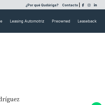
¿Por qué Qudáriga?
Contacto
ge
Leasing Automotriz
Preowned
Leaseback
odríguez