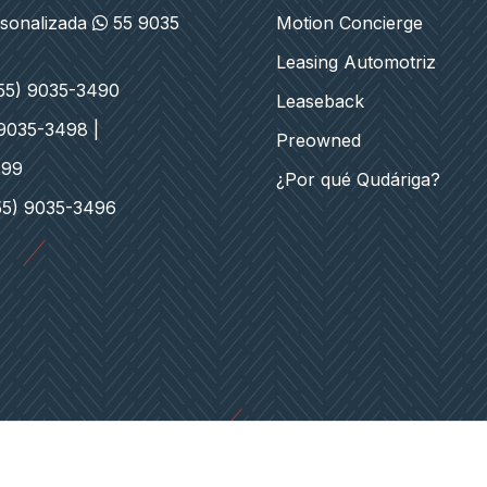
rsonalizada
55 9035
Motion Concierge
Leasing Automotriz
(55) 9035-3490
Leaseback
 9035-3498 |
Preowned
499
¿Por qué Qudáriga?
55) 9035-3496