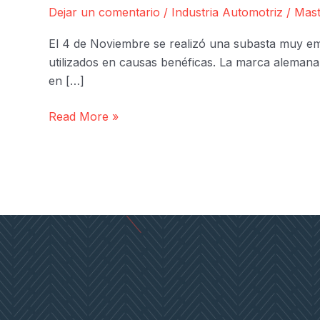
Dejar un comentario
/
Industria Automotriz
/
Mast
El 4 de Noviembre se realizó una subasta muy em
utilizados en causas benéficas. La marca alemana
en […]
Casi
Read More »
12
Millones
recaudó
la
subasta
del
Porche
911
en
honor