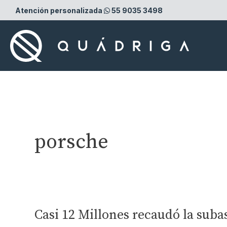
Ir
Atención personalizada
55 9035 3498
al
contenido
porsche
Casi 12 Millones recaudó la suba