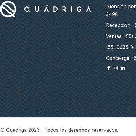
a
Atención pe
Pedro
3498
Rodríguez
Recepción: 
Ventas: (55)
(55) 9035-3
Concierge: (
© Quadriga 2026 , Todos los derechos reservados.