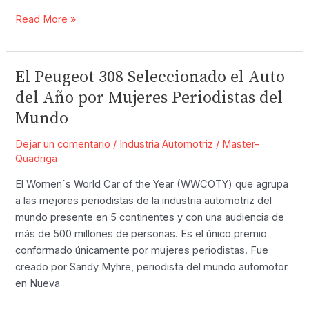
La
Read More »
Infografía
de
los
El Peugeot 308 Seleccionado el Auto
Autos
del Año por Mujeres Periodistas del
Eléctricos
Mundo
en
México
Dejar un comentario
/
Industria Automotriz
/
Master-
Quadriga
El Women´s World Car of the Year (WWCOTY) que agrupa
a las mejores periodistas de la industria automotriz del
mundo presente en 5 continentes y con una audiencia de
más de 500 millones de personas. Es el único premio
conformado únicamente por mujeres periodistas. Fue
creado por Sandy Myhre, periodista del mundo automotor
en Nueva