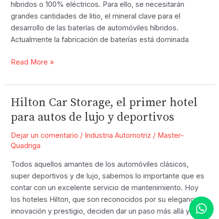
híbridos o 100% eléctricos. Para ello, se necesitarán
grandes cantidades de litio, el mineral clave para el
desarrollo de las baterías de automóviles híbridos.
Actualmente la fabricación de baterías está dominada
¿Qué
Read More »
oportunidades
se
abren
Hilton Car Storage, el primer hotel
para
para autos de lujo y deportivos
la
industria
Dejar un comentario
/
Industria Automotriz
/
Master-
automotriz
Quadriga
con
Todos aquellos amantes de los automóviles clásicos,
la
super deportivos y de lujo, sabemos lo importante que es
nacionalización
contar con un excelente servicio de mantenimiento. Hoy
del
los hoteles Hilton, que son reconocidos por su elegancia,
Litio?
innovación y prestigio, deciden dar un paso más allá y