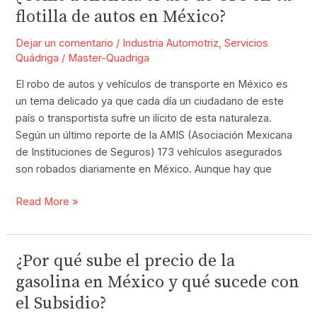
Autos:
flotilla de autos en México?
5
Ejemplos
Dejar un comentario
/
Industria Automotriz
,
Servicios
de
Quádriga
/
Master-Quadriga
estas
El robo de autos y vehículos de transporte en México es
Fabulosas
un tema delicado ya que cada día un ciudadano de este
Colaboraciones
país o transportista sufre un ilícito de esta naturaleza.
Según un último reporte de la AMIS (Asociación Mexicana
de Instituciones de Seguros) 173 vehículos asegurados
son robados diariamente en México. Aunque hay que
¿Cómo
Read More »
beneficia
el
uso
¿Por qué sube el precio de la
de
gasolina en México y qué sucede con
GPS
el Subsidio?
en