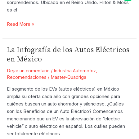
sorprendernos. Ubicado en el Reino Unido. Hilton & Moss
es el
Hilton
Read More »
Car
Storage,
el
La Infografía de los Autos Eléctricos
primer
en México
hotel
para
Dejar un comentario
/
Industria Automotriz
,
autos
Recomendaciones
/
Master-Quadriga
de
El segmento de los EVs (autos eléctricos) en México
lujo
amplía su oferta cada año con grandes opciones para
y
quiénes buscan un auto ahorrador y silencioso. ¿Cuáles
deportivos
son los Beneficios de un Auto Eléctrico? Comencemos
mencionando que un EV es la abreviación de “electric
vehicle” o auto eléctrico en español. Los cuáles pueden
ser totalmente eléctricos