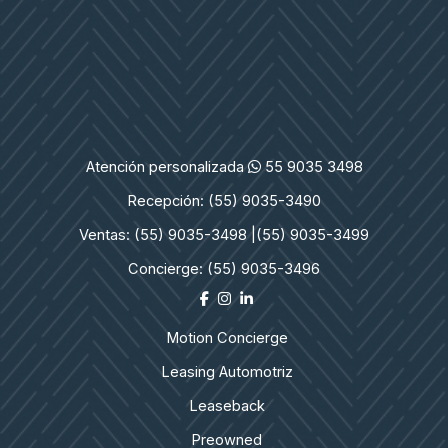
México
y
qué
sucede
con
el
Subsidio?
Atención personalizada
55 9035 3498
Recepción: (55) 9035-3490
Ventas: (55) 9035-3498 |
(55) 9035-3499
Concierge: (55) 9035-3496
Motion Concierge
Leasing Automotriz
Leaseback
Preowned