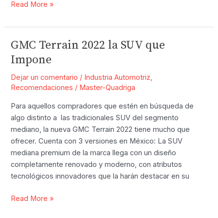
El
Read More »
Peugeot
308
Seleccionado
GMC Terrain 2022 la SUV que
el
Impone
Auto
del
Dejar un comentario
/
Industria Automotriz
,
Año
Recomendaciones
/
Master-Quadriga
por
Para aquellos compradores que estén en búsqueda de
Mujeres
algo distinto a las tradicionales SUV del segmento
Periodistas
mediano, la nueva GMC Terrain 2022 tiene mucho que
del
ofrecer. Cuenta con 3 versiones en México: La SUV
Mundo
mediana premium de la marca llega con un diseño
completamente renovado y moderno, con atributos
tecnológicos innovadores que la harán destacar en su
GMC
Read More »
Terrain