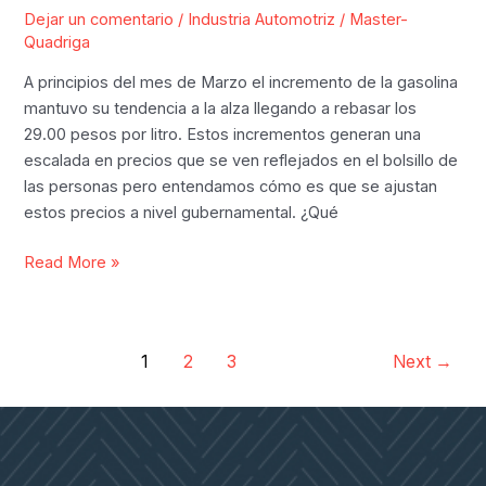
tu
Dejar un comentario
/
Industria Automotriz
/
Master-
flotilla
Quadriga
de
A principios del mes de Marzo el incremento de la gasolina
autos
mantuvo su tendencia a la alza llegando a rebasar los
en
29.00 pesos por litro. Estos incrementos generan una
México?
escalada en precios que se ven reflejados en el bolsillo de
las personas pero entendamos cómo es que se ajustan
estos precios a nivel gubernamental. ¿Qué
¿Por
Read More »
qué
sube
el
1
2
3
Next
→
precio
de
la
gasolina
en