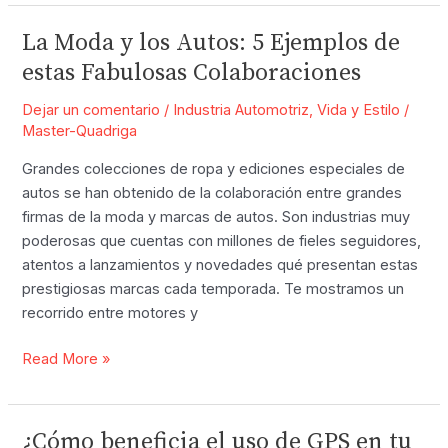
2022
la
La Moda y los Autos: 5 Ejemplos de
SUV
estas Fabulosas Colaboraciones
que
Impone
Dejar un comentario
/
Industria Automotriz
,
Vida y Estilo
/
Master-Quadriga
Grandes colecciones de ropa y ediciones especiales de
autos se han obtenido de la colaboración entre grandes
firmas de la moda y marcas de autos. Son industrias muy
poderosas que cuentas con millones de fieles seguidores,
atentos a lanzamientos y novedades qué presentan estas
prestigiosas marcas cada temporada. Te mostramos un
recorrido entre motores y
La
Read More »
Moda
y
los
¿Cómo beneficia el uso de GPS en tu