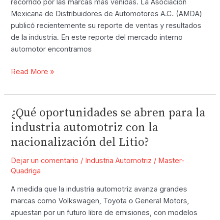
recorrido por las marcas más venidas. La Asociación
Mexicana de Distribuidores de Automotores A.C. (AMDA)
publicó recientemente su reporte de ventas y resultados
de la industria. En este reporte del mercado interno
automotor encontramos
Estas
Read More »
son
las
Top
¿Qué oportunidades se abren para la
5
industria automotriz con la
marcas
nacionalización del Litio?
de
lujo
Dejar un comentario
/
Industria Automotriz
/
Master-
más
Quadriga
vendidas
A medida que la industria automotriz avanza grandes
en
marcas como Volkswagen, Toyota o General Motors,
México
apuestan por un futuro libre de emisiones, con modelos