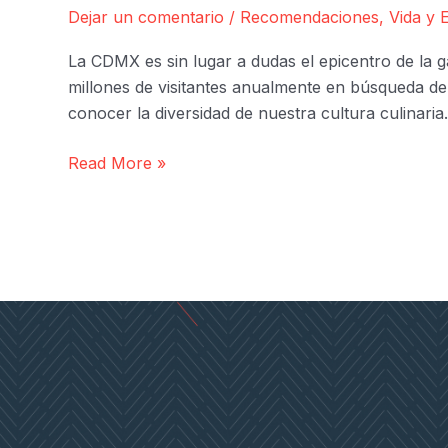
Dejar un comentario
/
Recomendaciones
,
Vida y E
La CDMX es sin lugar a dudas el epicentro de la g
millones de visitantes anualmente en búsqueda de
conocer la diversidad de nuestra cultura culinaria
Estos
Read More »
son
los
5
Restaurantes
más
Reconocidos
de
la
CDMX