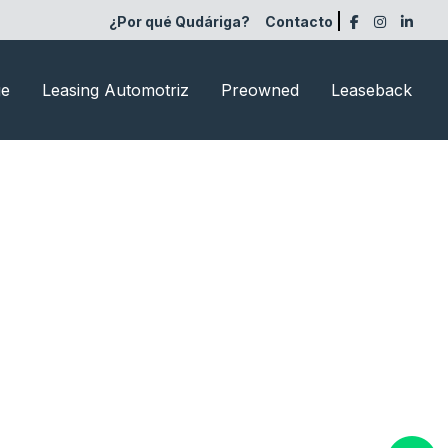
¿Por qué Qudáriga?
Contacto
ge
Leasing Automotriz
Preowned
Leaseback