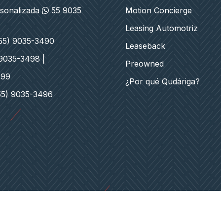
rsonalizada
55 9035
Motion Concierge
Leasing Automotriz
(55) 9035-3490
Leaseback
 9035-3498 |
Preowned
499
¿Por qué Qudáriga?
55) 9035-3496