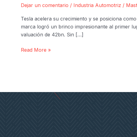
Dejar un comentario
/
Industria Automotriz
/
Mast
Tesla acelera su crecimiento y se posiciona com
marca logró un brinco impresionante al primer lu
valuación de 42bn. Sin […]
Tesla
Read More »
se
Posiciona
como
la
Marca
más
Valiosa
del
Mercado
Automotriz