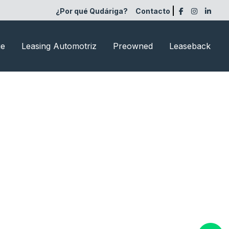
¿Por qué Qudáriga?
Contacto
ge
Leasing Automotriz
Preowned
Leaseback