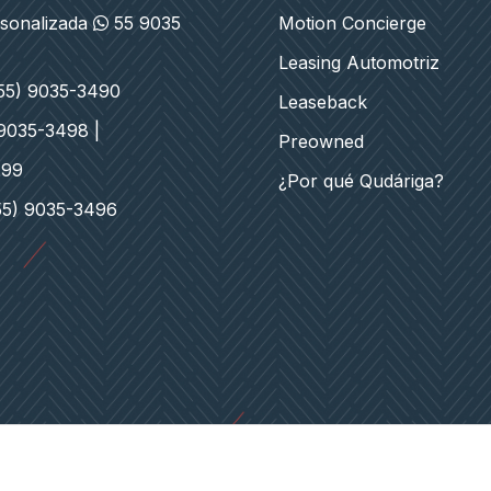
rsonalizada
55 9035
Motion Concierge
Leasing Automotriz
(55) 9035-3490
Leaseback
 9035-3498 |
Preowned
499
¿Por qué Qudáriga?
55) 9035-3496