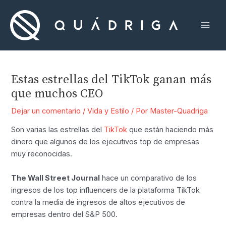
Ir
al
contenido
Mai
Men
Estas estrellas del TikTok ganan más
que muchos CEO
Dejar un comentario
/
Vida y Estilo
/ Por
Master-Quadriga
Son varias las estrellas del
TikTok
que están haciendo más
dinero que algunos de los ejecutivos top de empresas
muy reconocidas.
The Wall Street Journal
hace un comparativo de los
ingresos de los top influencers de la plataforma TikTok
contra la media de ingresos de altos ejecutivos de
empresas dentro del S&P 500.