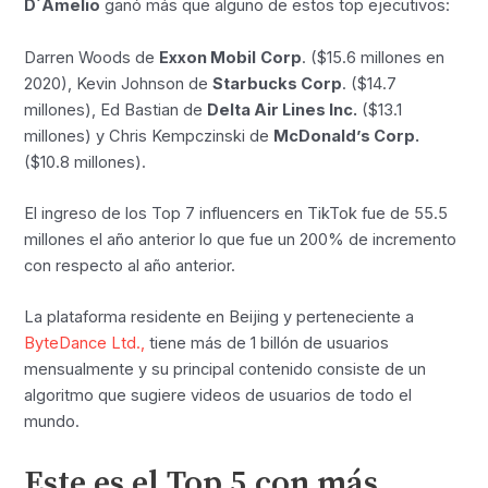
D´Amelio
ganó más que alguno de estos top ejecutivos:
Darren Woods de
Exxon Mobil
Corp
. ($15.6 millones en
2020), Kevin Johnson de
Starbucks Corp
. ($14.7
millones), Ed Bastian de
Delta Air Lines Inc.
($13.1
millones) y Chris Kempczinski de
McDonald’s Corp.
($10.8 millones).
El ingreso de los Top 7 influencers en TikTok fue de 55.5
millones el año anterior lo que fue un 200% de incremento
con respecto al año anterior.
La plataforma residente en Beijing y perteneciente a
ByteDance Ltd.,
tiene más de 1 billón de usuarios
mensualmente y su principal contenido consiste de un
algoritmo que sugiere videos de usuarios de todo el
mundo.
Este es el Top 5 con más