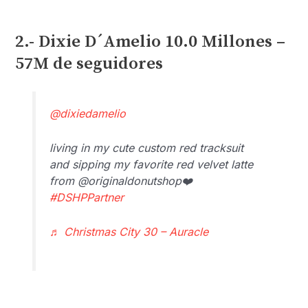
2.- Dixie D´Amelio 10.0 Millones –
57M de seguidores
@dixiedamelio
living in my cute custom red tracksuit
and sipping my favorite red velvet latte
from @originaldonutshop❤️
#DSHPPartner
♬ Christmas City 30 – Auracle