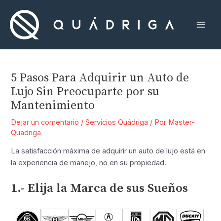
Ir
al
contenido
Mai
Men
5 Pasos Para Adquirir un Auto de
Lujo Sin Preocuparte por su
Mantenimiento
Dejar un comentario
/
Servicios Quádriga
/ Por
Master-
Quadriga
La satisfacción máxima de adquirir un auto de lujo está en
la experiencia de manejo, no en su propiedad.
1.- Elija la Marca de sus Sueños