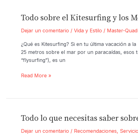
para
este
Todo sobre el Kitesurfing y los 
2022
Dejar un comentario
/
Vida y Estilo
/
Master-Quad
en
la
¿Qué es Kitesurfing? Si en tu última vacación a l
Formula
25 metros sobre el mar por un paracaídas, esos tíos
1:
“flysurfing”), es un
Checa
el
Todo
Read More »
calendario
sobre
y
el
sedes
Kitesurfing
y
los
Todo lo que necesitas saber sobr
Mejores
Dejar un comentario
/
Recomendaciones
,
Servici
Lugares