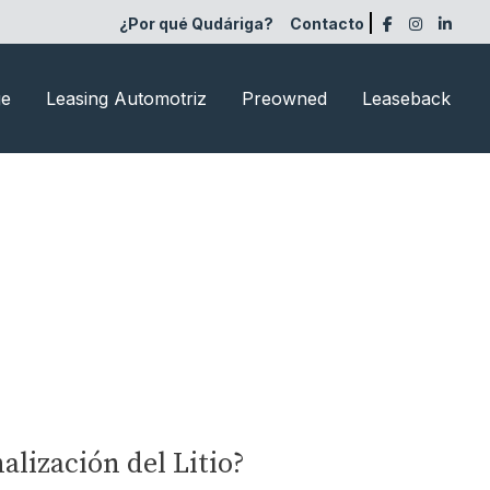
¿Por qué Qudáriga?
Contacto
ge
Leasing Automotriz
Preowned
Leaseback
alización del Litio?