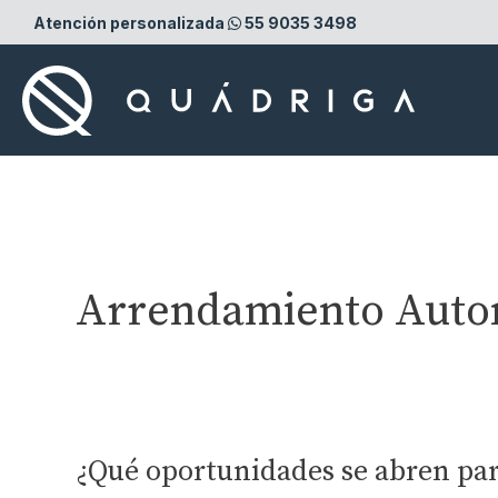
Ir
Atención personalizada
55 9035 3498
al
contenido
Arrendamiento Autom
¿Qué oportunidades se abren para