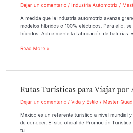
Dejar un comentario
/
Industria Automotriz
/
Mast
A medida que la industria automotriz avanza gra
modelos híbridos o 100% eléctricos. Para ello, se 
híbridos. Actualmente la fabricación de baterías 
¿Qué
Read More »
oportunidades
se
abren
para
la
Rutas Turísticas para Viajar por
industria
Dejar un comentario
/
Vida y Estilo
/
Master-Quad
automotriz
con
México es un referente turístico a nivel mundial y
la
de conocer. El sitio oficial de Promoción Turístic
nacionalización
tu