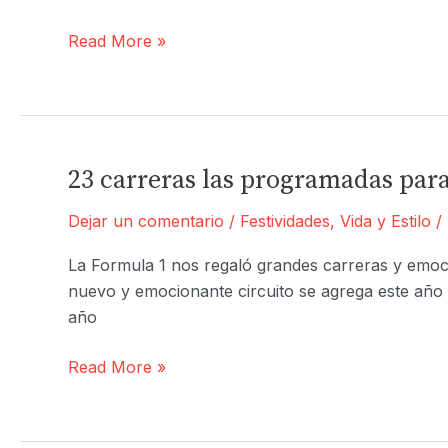
del
Litio?
Rutas
Read More »
Turísticas
para
Viajar
por
Auto
23 carreras las programadas para
en
Dejar un comentario
/
Festividades
,
Vida y Estilo
/
México.
La Formula 1 nos regaló grandes carreras y emoci
nuevo y emocionante circuito se agrega este año 
año
23
Read More »
carreras
las
programadas