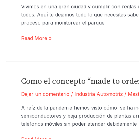
en
Vivimos en una gran ciudad y cumplir con reglas 
México
todos. Aquí te dejamos todo lo que necesitas saber
para
proceso para monitorear el parque
Practicarlo
Todo
Read More »
lo
que
necesitas
saber
sobre
Como el concepto “made to order”
verificación
Dejar un comentario
/
Industria Automotriz
/
Mast
vehicular
2022
A raíz de la pandemia hemos visto cómo se ha inc
semiconductores y baja producción de plantas ar
teléfonos móviles sin poder atender debidamente