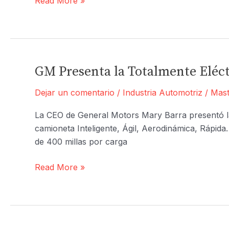
Como
Read More »
el
concepto
“made
to
order”
GM Presenta la Totalmente Eléct
puede
Dejar un comentario
/
Industria Automotriz
/
Mast
ayudar
a
La CEO de General Motors Mary Barra presentó l
la
camioneta Inteligente, Ágil, Aerodinámica, Rápid
industria
de 400 millas por carga
automovilística
en
GM
Read More »
tiempo
Presenta
de
la
crisis
Totalmente
Eléctrica