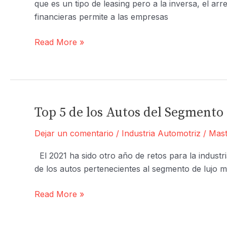
que es un tipo de leasing pero a la inversa, el ar
Medio
financieras permite a las empresas
Ambiente
¿Sabes
Read More »
en
qué
Consiste
el
Lease-
Top 5 de los Autos del Segmento
back
Dejar un comentario
/
Industria Automotriz
/
Mast
?
El 2021 ha sido otro año de retos para la indust
de los autos pertenecientes al segmento de lujo m
Top
Read More »
5
de