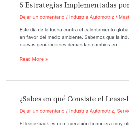
Silverado
5 Estrategias Implementadas po
EV
Dejar un comentario
/
Industria Automotriz
/
Mast
en
el
Este día de la lucha contra el calentamiento glo
CES
en favor del medio ambiente. Sabemos que la indu
2022
nuevas generaciones demandan cambios en
5
Read More »
Estrategias
Implementadas
por
Marcas
de
¿Sabes en qué Consiste el Lease-
Autos
Dejar un comentario
/
Industria Automotriz
,
Servi
en
Favor
El lease-back es una operación financiera muy ú
del